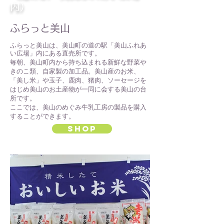
内）
​ふらっと美山
ふらっと美山は、美山町の道の駅「美山ふれあ
い広場」内にある直売所です。
毎朝、美山町内から持ち込まれる新鮮な野菜や
きのこ類、自家製の加工品。美山産のお米、
「美し米」や玉子、鹿肉、猪肉、ソーセージを
はじめ美山のお土産物が一同に会する美山の台
所です。
ここでは、美山のめぐみ牛乳工房の製品を購入
することができます。
SHOP