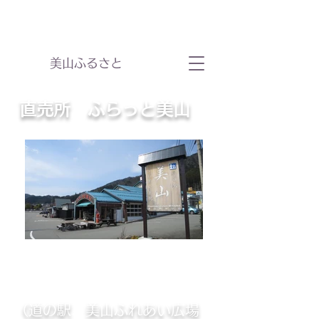
​美山ふるさと
直売所​​ ふらっと美山
（​道の駅 美山ふれあい広場