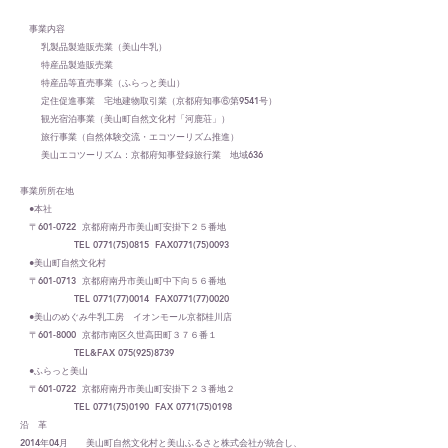
事業内容
乳製品製造販売業（美山牛乳）
特産品製造販売業
特産品等直売事業（ふらっと美山）
定住促進事業 宅地建物取引業（京都府知事⑥第9541号）
観光宿泊事業（美山町自然文化村「河鹿荘」）
旅行事業（自然体験交流・エコツーリズム推進）
美山エコツーリズム：京都府知事登録旅行業 地域636
​事業所所在地
​●本社
〒601-0722 京都府南丹市美山町安掛下２５番地
TEL
0771(75)0815
FAX0771(75)0093
​ ●美山町自然文化村
〒601-0713 京都府南丹市美山町中下向５６番地
TEL
0771(77)0014
FAX0771(77)0020
​ ●美山のめぐみ牛乳工房 イオンモール京都桂川店
​ 〒601-8000 京都市南区久世高田町３７６番１
TEL&FAX
075(925)8739
●ふらっと美山
〒601-0722 京都府南丹市美山町安掛下２３番地２
TEL
0771(75)0190
FAX
0771(75)0198
​沿 革
2014年04月 美山町自然文化村と美山ふるさと株式会社が統合し、