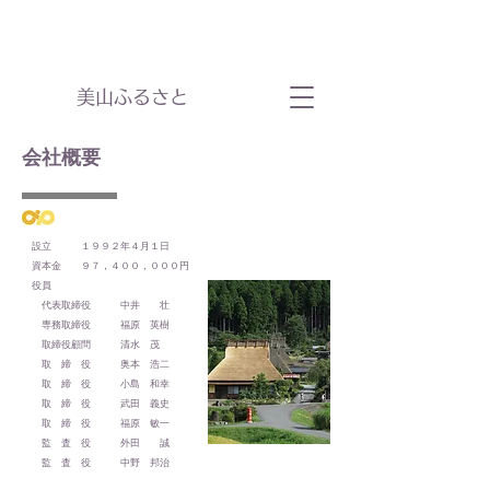
​美山ふるさと
​会社概要
設立 １９９２年４月１日​
資本金 ９７，４００，０００円
役員
代表取締役 中井 壮
専務取締役 福原 英樹
取締役顧問 清水 茂
​ 取 締 役 奥本 浩二
​ 取 締 役 小島 和幸
取 締 役 武田 義史
取 締 役 福原 敏一
監 査 役 外田 誠
​ 監 査 役 中野 邦治