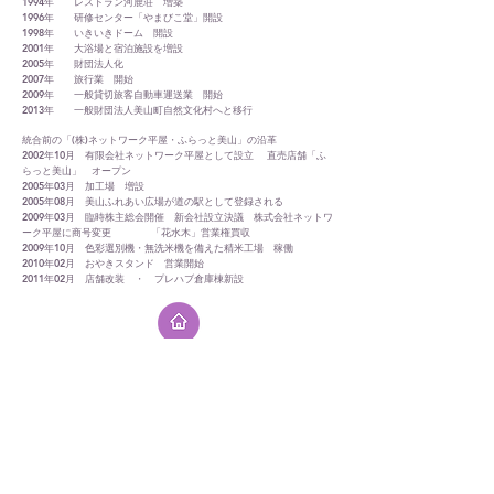
1994年 レストラン河鹿荘 増築
1996年 研修センター「やまびこ堂」開設
1998年 いきいきドーム 開設
2001年 大浴場と宿泊施設を増設
2005年 財団法人化
2007年 旅行業 開始
2009年 一般貸切旅客自動車運送業 開始
2013年 一般財団法人美山町自然文化村へと移行
統合前の「(株)ネットワーク平屋・ふらっと美山」の沿革
2002年10月 有限会社ネットワーク平屋として設立 直売店舗「ふ
らっと美山」 オープン
2005年03月 加工場 増設
2005年08月 美山ふれあい広場が道の駅として登録される
2009年03月 臨時株主総会開催 新会社設立決議 株式会社ネットワ
ーク平屋に商号変更 「花水木」営業権買収
2009年10月 色彩選別機・無洗米機を備えた精米工場 稼働
2010年02月 おやきスタンド 営業開始
2011年02月 店舗改装 ・ プレハブ倉庫棟新設