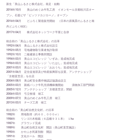
新生「美山ふるさと株式会社」発足・始動
2014年10月 美山のめぐみ牛乳工房 イオンモール京都桂川店オー
プン。石釜ピザ「ピッツァカジカーノ」オープン
2016年04月 どぶろく製造販売開始 （日本の原風景のふるさと南
丹どぶろく特区）
2017年04月 株式会社ネットワーク平屋と合併
統合前の「美山ふるさと株式会社」の沿革
1992年04月 美山ふるさと株式会社設立
1992年05月 宅地建物取引業者免許取得
1992年10月 二級建築士事務所開設
1994年03月 美山エコビレッジ「いずみ」造成地完成
1996年03月 美山エコビレッジ「いたはし」造成地完成
2001年03月 美山エコビレッジ「おおうち」造成地完成
2001年06月 定住促進部及び特産振興部を設置。アンテナショップ
「京都直営店」を出店
2004年08月 美山町安全農作物認証協議会設立
2005年03月 新紙パック牛乳充填機稼働開始 漬物加工部門閉鎖
2005年12月 アンテナショップ「京都直営店」閉鎖
2006年03月 弓立牧場 竣工
2009年07月 美山のめぐみ牛乳工房 竣工
2013年03月 チーズ工房 竣工
統合前の「美山町自然文化村」の沿革
1982年 用地取得（約６０，０００㎡）
1984年 リンゴの木植栽（６品種９３１本） １ha
1987年 グラウンド完成
1989年 美山町自然文化村 開設（美山町直営施設）
1990年 かやぶき民家別館 開設
1991年 文化ホール 開設